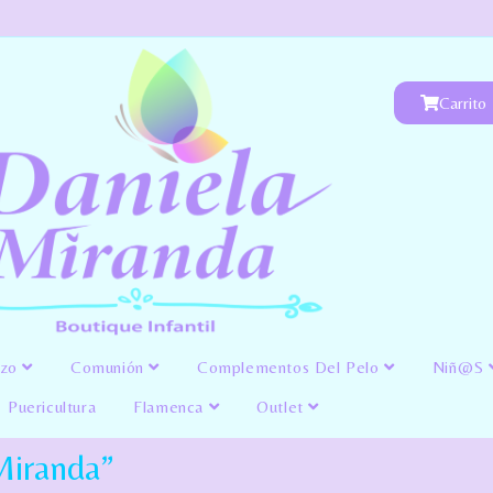
Carrito
izo
Comunión
Complementos Del Pelo
Niñ@s
Puericultura
Flamenca
Outlet
Miranda”