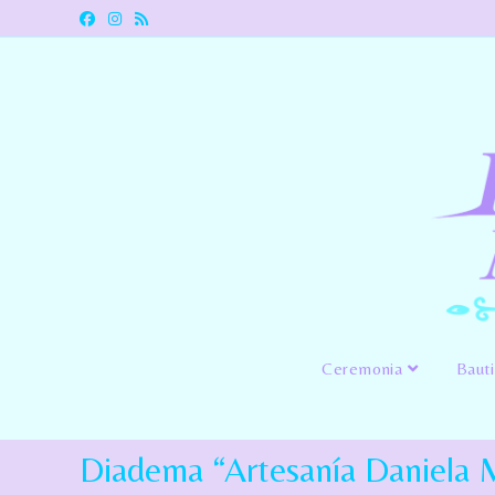
Ceremonia
Baut
Diadema “Artesanía Daniela 