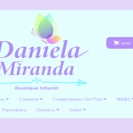
Carrito
izo
Comunión
Complementos Del Pelo
Niñ@s
Puericultura
Flamenca
Outlet