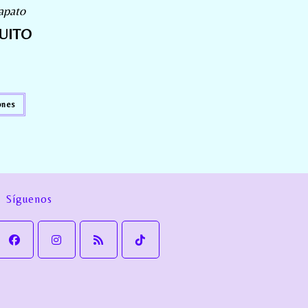
apato
UITO
ones
Síguenos