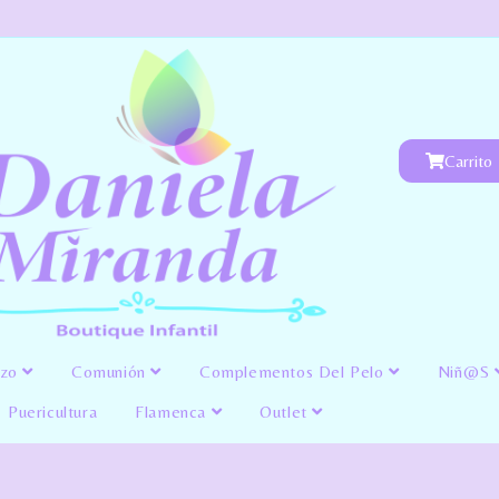
Carrito
izo
Comunión
Complementos Del Pelo
Niñ@s
Puericultura
Flamenca
Outlet