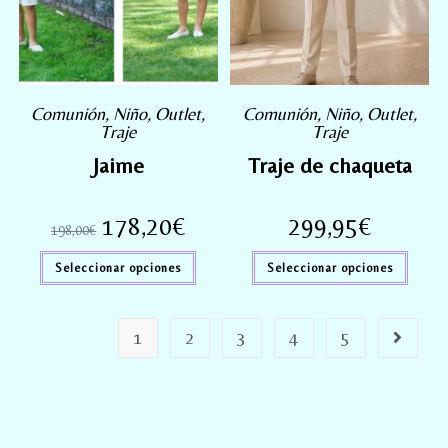
Comunión
,
Niño
,
Outlet
,
Comunión
,
Niño
,
Outlet
,
Traje
Traje
Jaime
Traje de chaqueta
178,20
€
299,95
€
198,00
€
Seleccionar opciones
Seleccionar opciones
1
2
3
4
5