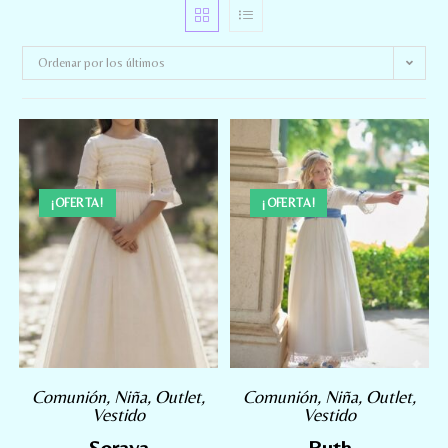
Ordenar por los últimos
¡OFERTA!
¡OFERTA!
Comunión
,
Niña
,
Outlet
,
Comunión
,
Niña
,
Outlet
,
Vestido
Vestido