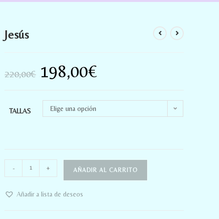
Jesús
198,00
€
220,00
€
Elige una opción
TALLAS
-
+
AÑADIR AL CARRITO
Añadir a lista de deseos