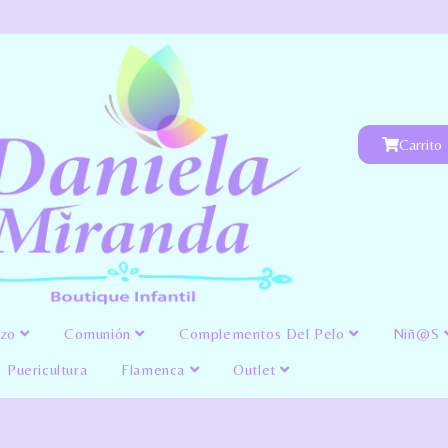
Carrito
izo
Comunión
Complementos Del Pelo
Niñ@s
Puericultura
Flamenca
Outlet