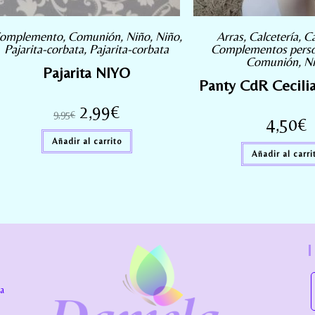
omplemento
,
Comunión
,
Niño
,
Niño
,
Arras
,
Calcetería
,
Ca
Pajarita-corbata
,
Pajarita-corbata
Complementos perso
Comunión
,
N
Pajarita NIYO
Panty CdR Cecili
2,99
€
9,95
€
4,50
€
Añadir al carrito
Añadir al carri
la