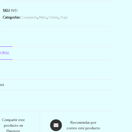
SKU:
N/D
Categorías:
Comunión
,
Niño
,
Outlet
,
Traje
IONAL
ños
Compartir este
Recomendar por
producto en
correo este producto
Pinterest