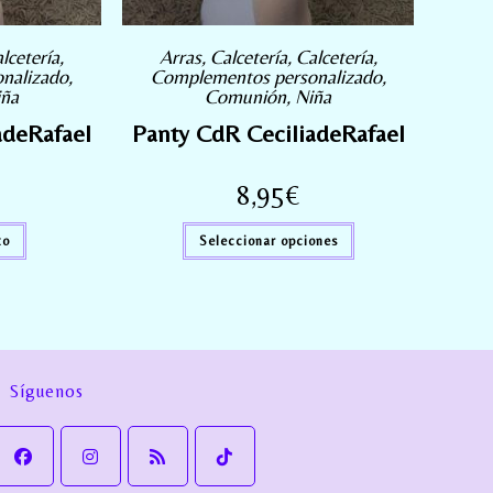
lcetería
,
Arras
,
Calcetería
,
Calcetería
,
nalizado
,
Complementos personalizado
,
iña
Comunión
,
Niña
adeRafael
Panty CdR CeciliadeRafael
8,95
€
to
Seleccionar opciones
Síguenos