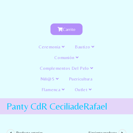
Carrito
Ceremonia
Bautizo
Comunión
Complementos Del Pelo
Niñ@s
Puericultura
Flamenca
Outlet
Panty CdR CeciliadeRafael