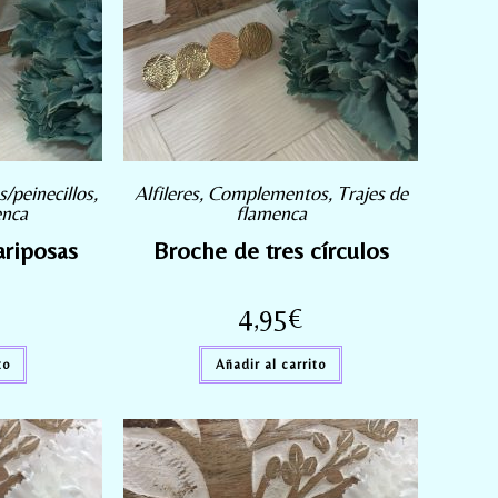
s/peinecillos
,
Alfileres
,
Complementos
,
Trajes de
enca
flamenca
ariposas
Broche de tres círculos
4,95
€
to
Añadir al carrito