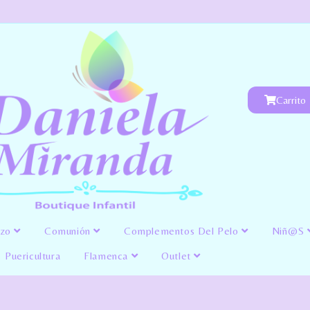
Carrito
izo
Comunión
Complementos Del Pelo
Niñ@s
Puericultura
Flamenca
Outlet