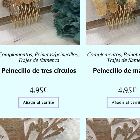
Complementos
,
Peinetas/peinecillos
,
Complementos
,
Peineta
Trajes de flamenca
Trajes de flam
Peinecillo de tres círculos
Peinecillo de m
4,95
€
4,95
€
Añadir al carrito
Añadir al carri