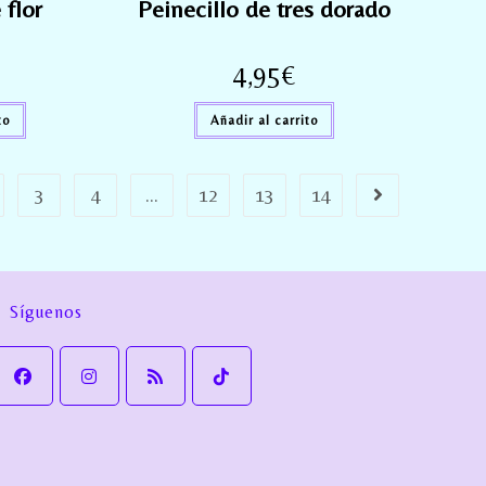
 flor
Peinecillo de tres dorado
4,95
€
to
Añadir al carrito
3
4
…
12
13
14
Síguenos