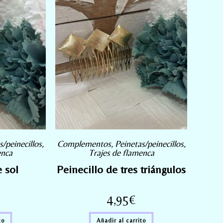
s/peinecillos
,
Complementos
,
Peinetas/peinecillos
,
enca
Trajes de flamenca
e sol
Peinecillo de tres triángulos
4,95
€
to
Añadir al carrito