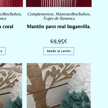
illos/bolsos
,
Complementos
,
Mantoncillos/bolsos
,
enca
Trajes de flamenca
 coral
Mantón pavo real buganvilla.
69,95
€
to
Añadir al carrito