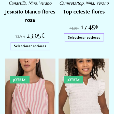
Canastilla
,
Niña
,
Verano
Camiseta/top
,
Niña
,
Verano
Jesusito blanco flores
Top celeste flores
rosa
17,45
€
24,95
€
23,05
€
32,95
€
Seleccionar opciones
Seleccionar opciones
¡OFERTA!
¡OFERTA!