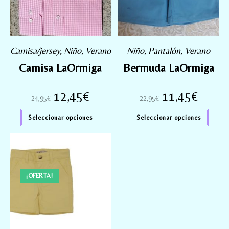
Camisa/jersey
,
Niño
,
Verano
Niño
,
Pantalón
,
Verano
Camisa LaOrmiga
Bermuda LaOrmiga
12,45
€
11,45
€
24,95
€
22,95
€
Seleccionar opciones
Seleccionar opciones
¡OFERTA!