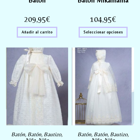
Batón
Batón Mikamama
209,95
€
104,95
€
Añadir al carrito
Seleccionar opciones
Batón
,
Batón
,
Bautizo
,
Batón
,
Batón
,
Bautizo
,
Niña
,
Niño
Niña
,
Niño