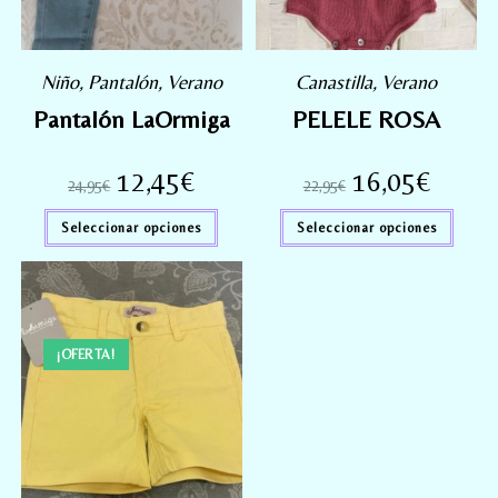
Niño
,
Pantalón
,
Verano
Canastilla
,
Verano
Pantalón LaOrmiga
PELELE ROSA
12,45
€
16,05
€
24,95
€
22,95
€
Seleccionar opciones
Seleccionar opciones
¡OFERTA!