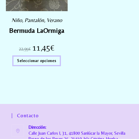
Niño
,
Pantalón
,
Verano
Bermuda LaOrmiga
11,45
€
22,95
€
Seleccionar opciones
Contacto
Dirección:
Calle Juan Carlos I, 31, 41800 Sanlúcar la Mayor, Sevilla
Paseo de los Reyes 35, 21410, Isla Cristina, Huelva