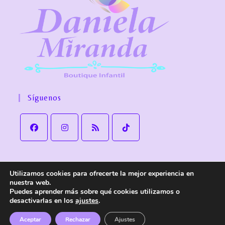
Síguenos
Utilizamos cookies para ofrecerte la mejor experiencia en
Aviso Legal
Política de Privacidad
Política de cookies
nuestra web.
Política de Envío y devoluciones
Accesibilidad
Puedes aprender más sobre qué cookies utilizamos o
desactivarlas en los
ajustes
.
© Copyright
Daniela Miranda Boutique Infantil
. Todos los derechos
reservados.
Aceptar
Rechazar
Ajustes