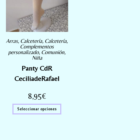
Arras
,
Calcetería
,
Calcetería
,
Complementos
personalizado
,
Comunión
,
Niña
Panty CdR
CeciliadeRafael
8,95
€
Seleccionar opciones