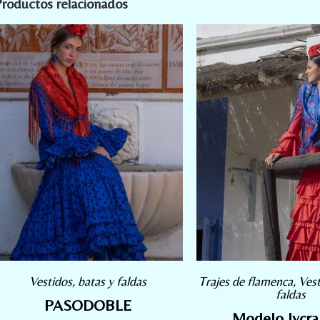
roductos relacionados
Vestidos, batas y faldas
Trajes de flamenca
,
Vest
faldas
PASODOBLE
Modelo lycra