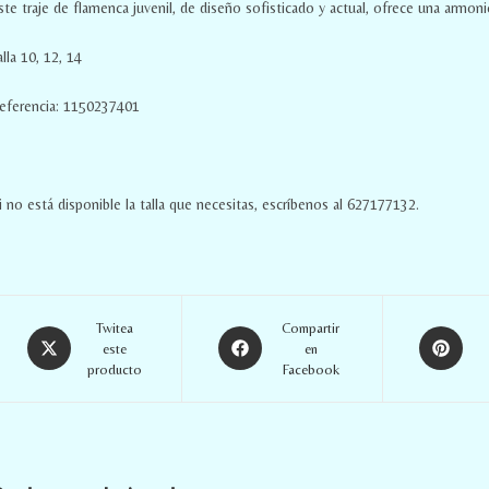
ste traje de flamenca juvenil, de diseño sofisticado y actual, ofrece una arm
alla 10, 12, 14
eferencia: 1150237401
i no está disponible la talla que necesitas, escríbenos al 627177132.
Twitea
Compartir
este
en
producto
Facebook