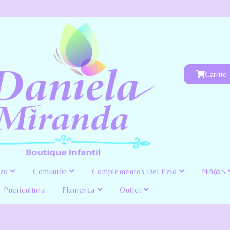
Carrito
izo
Comunión
Complementos Del Pelo
Niñ@s
Puericultura
Flamenca
Outlet