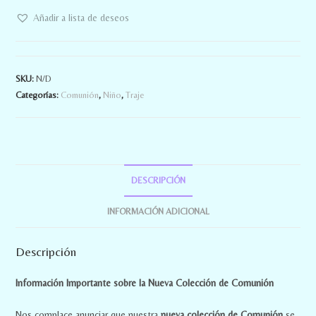
Añadir a lista de deseos
SKU:
N/D
Categorías:
Comunión
,
Niño
,
Traje
DESCRIPCIÓN
INFORMACIÓN ADICIONAL
Descripción
Información Importante sobre la Nueva Colección de Comunión
Nos complace anunciar que nuestra
nueva colección de Comunión
se