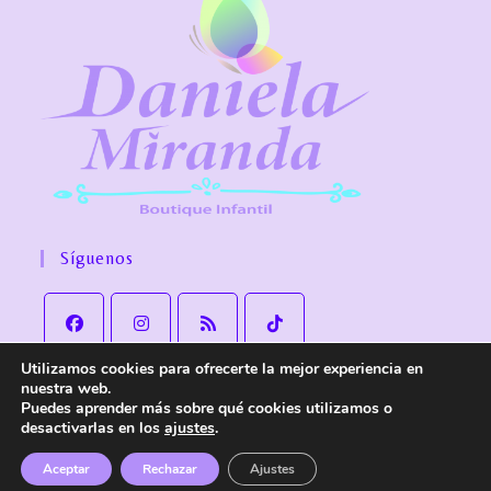
Síguenos
Utilizamos cookies para ofrecerte la mejor experiencia en
nuestra web.
Puedes aprender más sobre qué cookies utilizamos o
desactivarlas en los
ajustes
.
Aviso Legal
Política de Privacidad
Política de cookies
Política de Envío y devoluciones
Accesibilidad
Aceptar
Rechazar
Ajustes