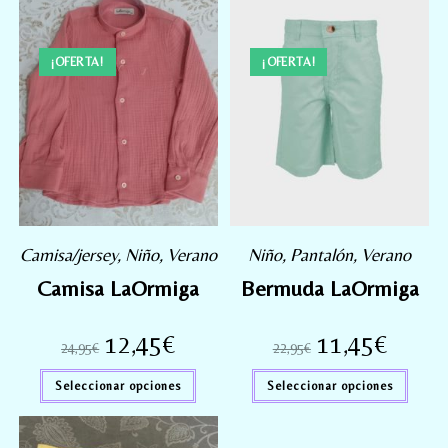
¡OFERTA!
¡OFERTA!
Camisa/jersey
,
Niño
,
Verano
Niño
,
Pantalón
,
Verano
Camisa LaOrmiga
Bermuda LaOrmiga
12,45
€
11,45
€
24,95
€
22,95
€
Seleccionar opciones
Seleccionar opciones