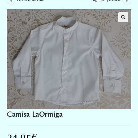
Producto anterior
Siguiente producto
Camisa LaOrmiga
24,95
€