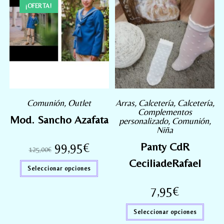
¡OFERTA!
Comunión
,
Outlet
Arras
,
Calcetería
,
Calcetería
,
Complementos
Mod. Sancho Azafata
personalizado
,
Comunión
,
Niña
99,95
€
Panty CdR
125,00
€
CeciliadeRafael
Seleccionar opciones
7,95
€
Seleccionar opciones