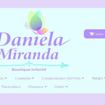
Carrito
izo
Comunión
Complementos Del Pelo
Niñ@s
Puericultura
Flamenca
Outlet