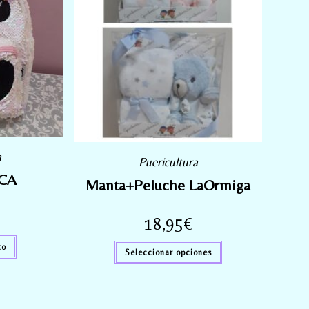
a
Puericultura
NCA
Manta+Peluche LaOrmiga
18,95
€
to
Seleccionar opciones