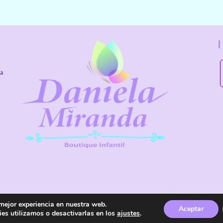
la
 mejor experiencia en nuestra web.
os reservados.
Aviso Legal
Política de Privacidad
Aceptar
Accesibilidad
es utilizamos o desactivarlas en los
ajustes
.