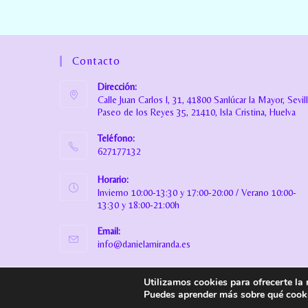
Contacto
Dirección:
Calle Juan Carlos I, 31, 41800 Sanlúcar la Mayor, Sevil
Paseo de los Reyes 35, 21410, Isla Cristina, Huelva
Teléfono:
627177132
Horario:
Invierno 10:00-13:30 y 17:00-20:00 / Verano 10:00-
13:30 y 18:00-21:00h
Email:
info@danielamiranda.es
Utilizamos cookies para ofrecerte la
© Copyright
Daniela Miranda Boutique Infantil
. Todos los derech
Puedes aprender más sobre qué cooki