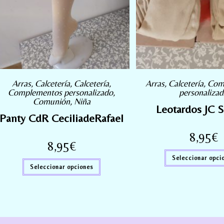
Arras
,
Calcetería
,
Calcetería
,
Arras
,
Calcetería
,
Com
Complementos personalizado
,
personaliza
Comunión
,
Niña
Leotardos JC
Panty CdR CeciliadeRafael
8,95
€
8,95
€
Seleccionar opci
Seleccionar opciones