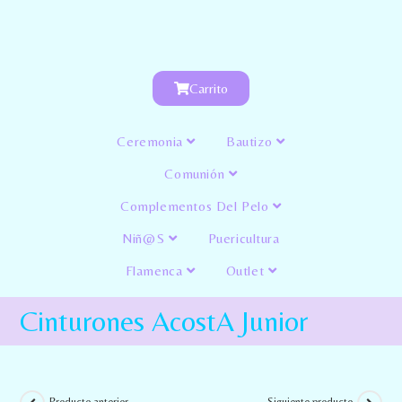
Carrito
Ceremonia
Bautizo
Comunión
Complementos Del Pelo
Niñ@s
Puericultura
Flamenca
Outlet
Cinturones AcostA Junior