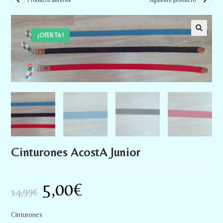
Producto anterior
Siguiente producto
¡OFERTA!
Cinturones AcostA Junior
5,00
€
14,99
€
Cinturones