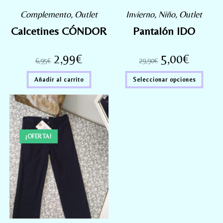
Complemento
,
Outlet
Invierno
,
Niño
,
Outlet
Calcetines CÓNDOR
Pantalón IDO
2,99
€
5,00
€
6,95
€
29,90
€
Añadir al carrito
Seleccionar opciones
¡OFERTA!