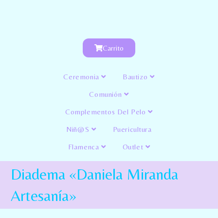
Carrito
Ceremonia
Bautizo
Comunión
Complementos Del Pelo
Niñ@s
Puericultura
Flamenca
Outlet
Diadema «Daniela Miranda
Artesanía»