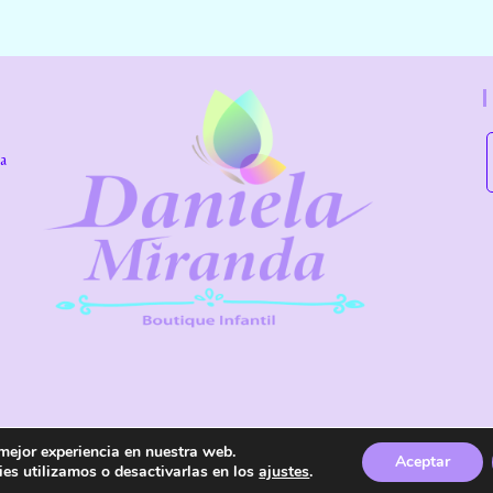
la
 mejor experiencia en nuestra web.
os reservados.
Aviso Legal
Política de Privacidad
Aceptar
Accesibilidad
es utilizamos o desactivarlas en los
ajustes
.