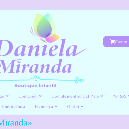
Carrito
izo
Comunión
Complementos Del Pelo
Niñ@s
Puericultura
Flamenca
Outlet
Miranda»