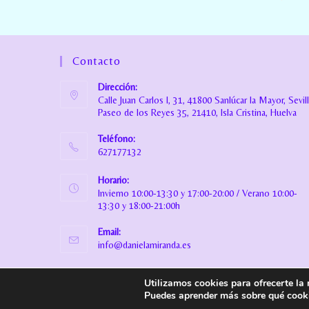
Contacto
Dirección:
Calle Juan Carlos I, 31, 41800 Sanlúcar la Mayor, Sevil
Paseo de los Reyes 35, 21410, Isla Cristina, Huelva
Teléfono:
627177132
Horario:
Invierno 10:00-13:30 y 17:00-20:00 / Verano 10:00-
13:30 y 18:00-21:00h
Email:
info@danielamiranda.es
Utilizamos cookies para ofrecerte la
© Copyright
Daniela Miranda Boutique Infantil
. Todos los derech
Puedes aprender más sobre qué cooki