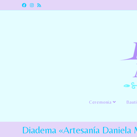
Ceremonia
Baut
Diadema «Artesanía Daniela 