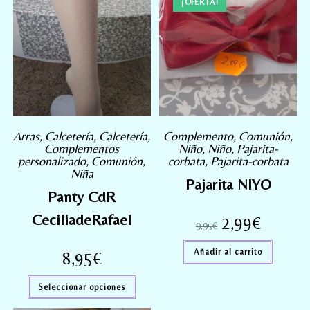
¡OFERTA!
Arras
,
Calcetería
,
Calcetería
,
Complemento
,
Comunión
,
Complementos
Niño
,
Niño
,
Pajarita-
personalizado
,
Comunión
,
corbata
,
Pajarita-corbata
Niña
Pajarita NIYO
Panty CdR
CeciliadeRafael
2,99
€
9,95
€
Añadir al carrito
8,95
€
Seleccionar opciones