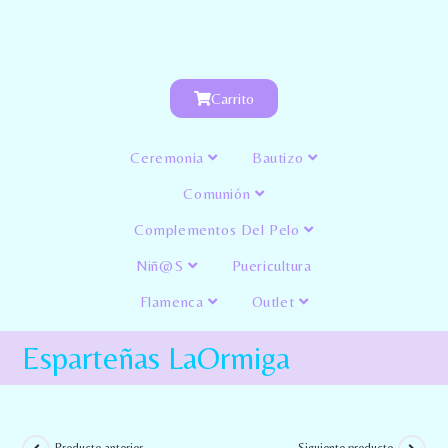
Carrito
Ceremonia
Bautizo
Comunión
Complementos Del Pelo
Niñ@s
Puericultura
Flamenca
Outlet
Esparteñas LaOrmiga