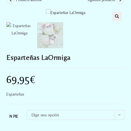
Producto anterior
Siguiente producto
Esparteñas LaOrmiga
69,95
€
Esparteñas
Elige una opción
N PIE