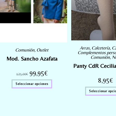
Arras
,
Calcetería
,
Ca
Comunión
,
Outlet
Complementos perso
Comunión
,
N
Mod. Sancho Azafata
Panty CdR Cecili
99,95
€
125,00
€
8,95
€
Seleccionar opciones
Seleccionar opci