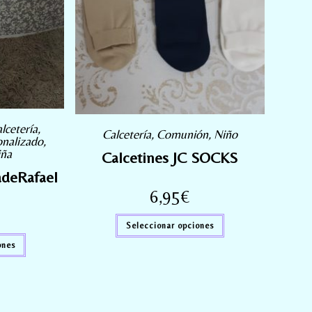
lcetería
,
Calcetería
,
Comunión
,
Niño
nalizado
,
iña
Calcetines JC SOCKS
adeRafael
6,95
€
Seleccionar opciones
ones