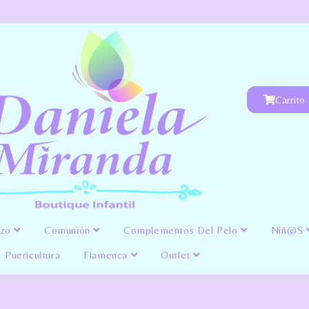
Carrito
izo
Comunión
Complementos Del Pelo
Niñ@s
Puericultura
Flamenca
Outlet