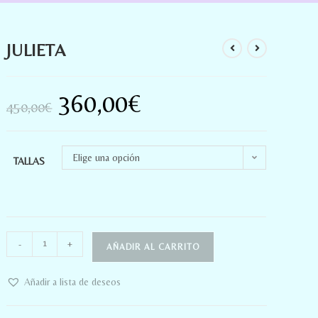
JULIETA
360,00
€
450,00
€
Elige una opción
TALLAS
-
+
AÑADIR AL CARRITO
Añadir a lista de deseos