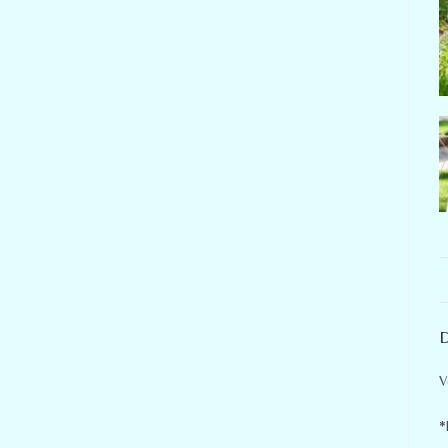
D
V
*