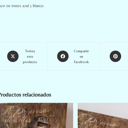
azo en tonos azul y blanco.
Twitea
Compartir
este
en
producto
Facebook
roductos relacionados