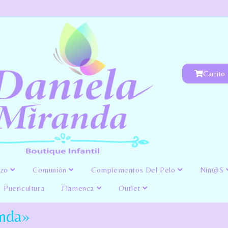
Carrito
izo
Comunión
Complementos Del Pelo
Niñ@s
Puericultura
Flamenca
Outlet
anda»