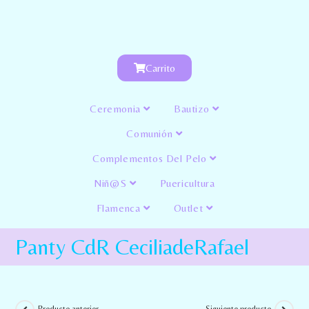
Carrito
Ceremonia
Bautizo
Comunión
Complementos Del Pelo
Niñ@s
Puericultura
Flamenca
Outlet
Panty CdR CeciliadeRafael