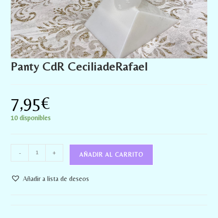
Panty CdR CeciliadeRafael
7,95
€
10 disponibles
-
+
AÑADIR AL CARRITO
Añadir a lista de deseos