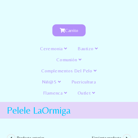
Carrito
Ceremonia
Bautizo
Comunión
Complementos Del Pelo
Niñ@s
Puericultura
Flamenca
Outlet
Pelele LaOrmiga