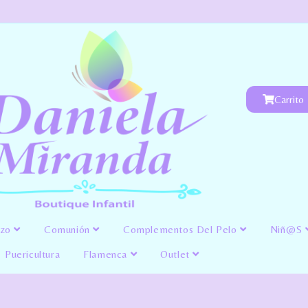
Carrito
izo
Comunión
Complementos Del Pelo
Niñ@s
Puericultura
Flamenca
Outlet