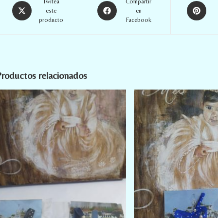
Twitea
Compartir
este
en
producto
Facebook
roductos relacionados