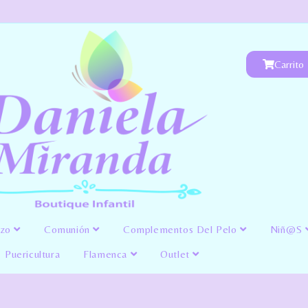
Carrito
izo
Comunión
Complementos Del Pelo
Niñ@s
Puericultura
Flamenca
Outlet