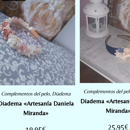
Complementos del pel
Complementos del pelo
,
Diadema
Diadema «Artesaní
Diadema «Artesanía Daniela
Miranda
Miranda»
25,95
€
19,95
€