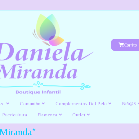
Carrito
izo
Comunión
Complementos Del Pelo
Niñ@s
Puericultura
Flamenca
Outlet
 Miranda”