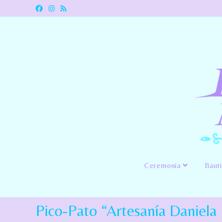
Ceremonia
Baut
Pico-Pato “Artesanía Daniela