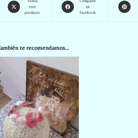
Twitea
Compartir
este
en
producto
Facebook
También te recomendamos…