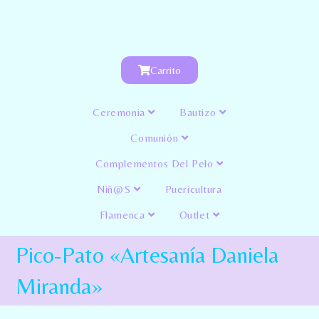
Carrito
Ceremonia
Bautizo
Comunión
Complementos Del Pelo
Niñ@s
Puericultura
Flamenca
Outlet
Pico-Pato «Artesanía Daniela
Miranda»