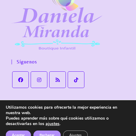
Síguenos
Utilizamos cookies para ofrecerte la mejor experiencia en
Aviso Legal
Política de Privacidad
Política de cookies
nuestra web.
Política de Envío y devoluciones
Accesibilidad
Puedes aprender más sobre qué cookies utilizamos o
desactivarlas en los
ajustes
.
© Copyright
Daniela Miranda Boutique Infantil
. Todos los derechos
reservados.
Aceptar
Rechazar
Ajustes