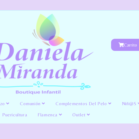
Carrito
izo
Comunión
Complementos Del Pelo
Niñ@s
Puericultura
Flamenca
Outlet