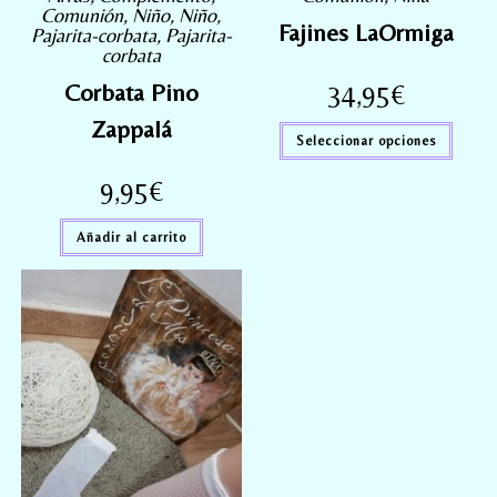
Comunión
,
Niño
,
Niño
,
Fajines LaOrmiga
Pajarita-corbata
,
Pajarita-
corbata
Corbata Pino
34,95
€
Zappalá
Seleccionar opciones
9,95
€
Añadir al carrito