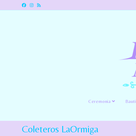
Ceremonia
Baut
Coleteros LaOrmiga