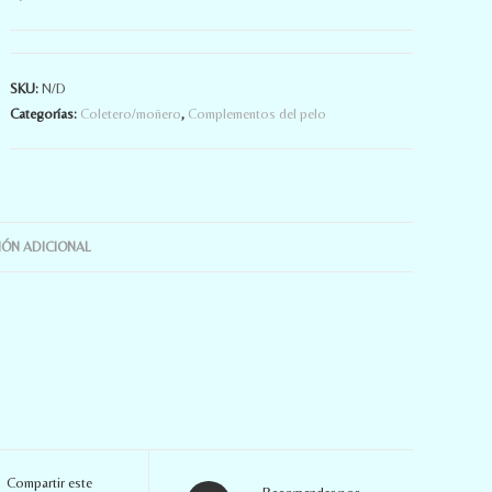
SKU:
N/D
Categorías:
Coletero/moñero
,
Complementos del pelo
ÓN ADICIONAL
Compartir este