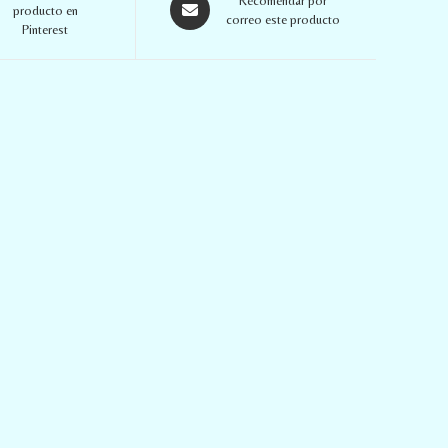
Recomendar por
producto en
correo este producto
Pinterest