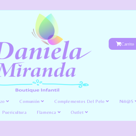
Carrito
izo
Comunión
Complementos Del Pelo
Niñ@s
Puericultura
Flamenca
Outlet