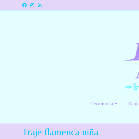
Ceremonia
Baut
Traje flamenca niña