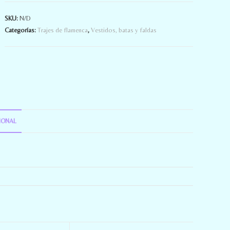
SKU:
N/D
Categorías:
Trajes de flamenca
,
Vestidos, batas y faldas
IONAL