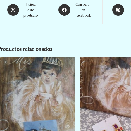
Twitea
Compartir
este
en
producto
Facebook
roductos relacionados