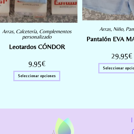
Arras
,
Niño
,
Pan
Arras
,
Calcetería
,
Complementos
personalizado
Pantalón EVA M
Leotardos CÓNDOR
29,95
€
9,95
€
Seleccionar opci
Seleccionar opciones