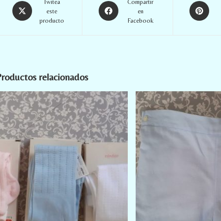
Twitea
Compartir
este
en
producto
Facebook
roductos relacionados