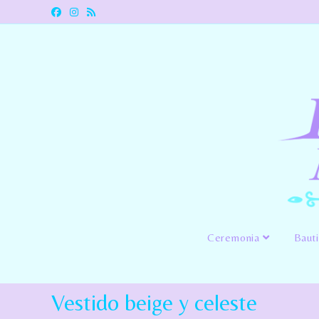
Ceremonia
Baut
Vestido beige y celeste