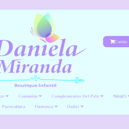
Carrito
izo
Comunión
Complementos Del Pelo
Niñ@s
Puericultura
Flamenca
Outlet