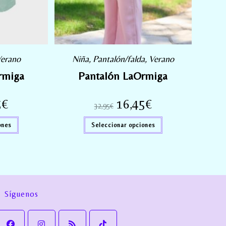
erano
Niña
,
Pantalón/falda
,
Verano
rmiga
Pantalón LaOrmiga
5
€
16,45
€
32,95
€
ones
Seleccionar opciones
Síguenos