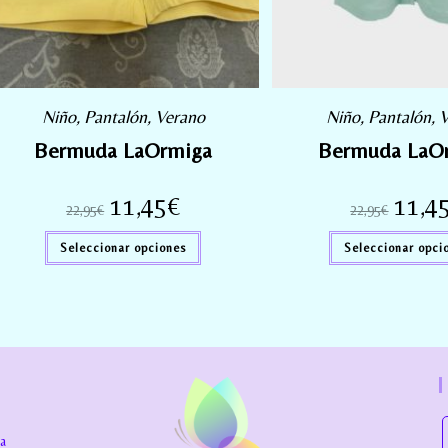
Niño
,
Pantalón
,
Verano
Niño
,
Pantalón
,
V
Bermuda LaOrmiga
Bermuda LaO
11,45
€
11,4
22,95
€
22,95
€
Seleccionar opciones
Seleccionar opci
la