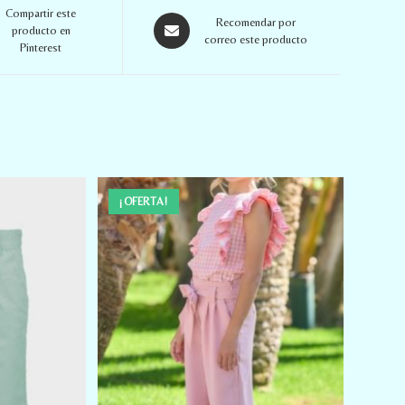
Compartir este
Recomendar por
producto en
correo este producto
Pinterest
¡OFERTA!