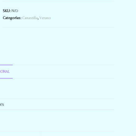
SKU:
N/D
Categorías:
Canastilla
,
Verano
IONAL
es