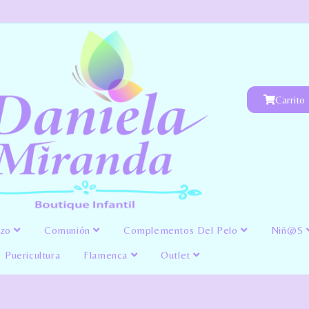
Carrito
izo
Comunión
Complementos Del Pelo
Niñ@s
Puericultura
Flamenca
Outlet