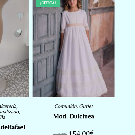
¡OFERTA!
lcetería
,
Comunión
,
Outlet
nalizado
,
Mod. Dulcinea
iña
adeRafael
154,00
€
220,00
€