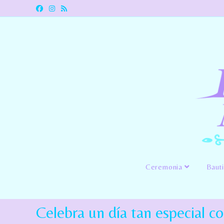
Ceremonia
Baut
Celebra un día tan especial co