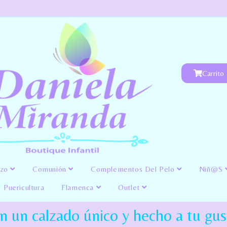
Carrito
izo
Comunión
Complementos Del Pelo
Niñ@s
Puericultura
Flamenca
Outlet
n un calzado único y hecho a tu gust