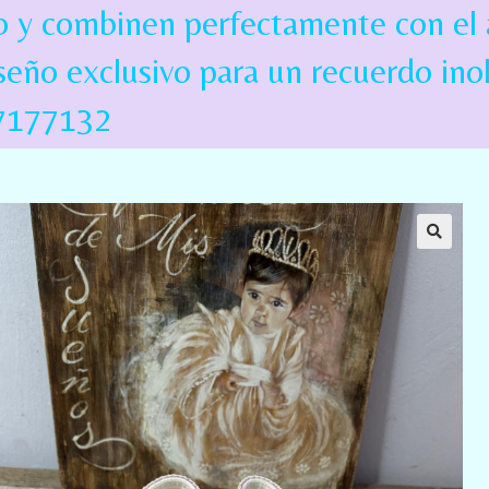
ilo y combinen perfectamente con e
eño exclusivo para un recuerdo ino
27177132