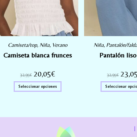
Camiseta/top
,
Niña
,
Verano
Niña
,
Pantalón/fald
Camiseta blanca frunces
Pantalón liso
20,05
€
23,0
32,95
€
32,95
€
Seleccionar opciones
Seleccionar opci