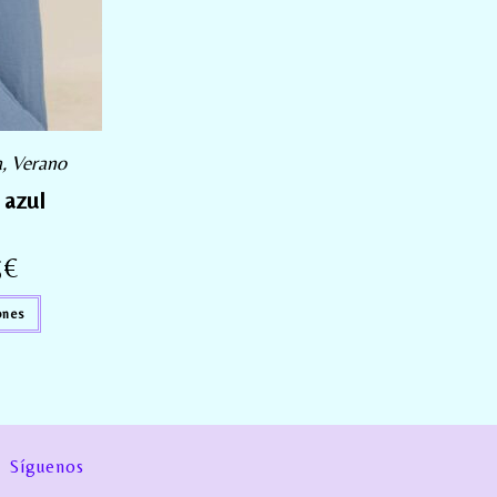
a
,
Verano
 azul
5
€
ones
Síguenos