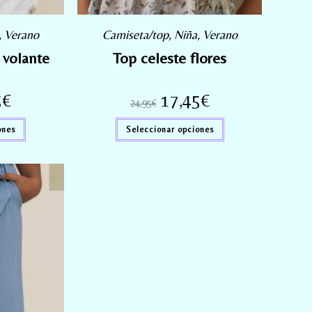
,
Verano
Camiseta/top
,
Niña
,
Verano
 volante
Top celeste flores
5
€
17,45
€
24,95
€
ones
Seleccionar opciones