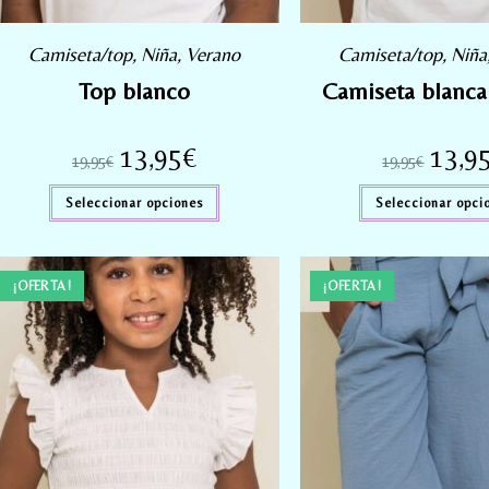
Camiseta/top
,
Niña
,
Verano
Camiseta/top
,
Niña
Top blanco
Camiseta blanca
13,95
€
13,9
19,95
€
19,95
€
Seleccionar opciones
Seleccionar opci
¡OFERTA!
¡OFERTA!