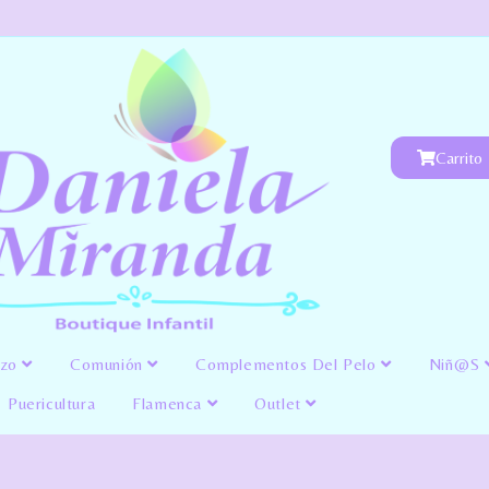
Carrito
izo
Comunión
Complementos Del Pelo
Niñ@s
Puericultura
Flamenca
Outlet