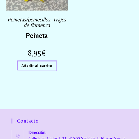
Peinetas/peinecillos
,
Trajes
de flamenca
Peineta
8,95
€
Añadir al carrito
Contacto
Dirección:
Calle Juan Carlos I, 31, 41800 Sanlúcar la Mayor, Sevilla