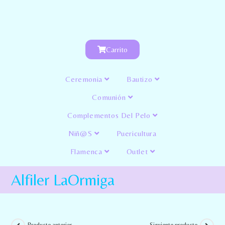
Carrito
Ceremonia
Bautizo
Comunión
Complementos Del Pelo
Niñ@s
Puericultura
Flamenca
Outlet
Alfiler LaOrmiga