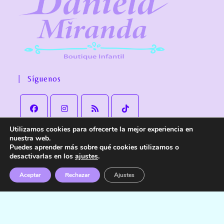
Síguenos
Utilizamos cookies para ofrecerte la mejor experiencia en
nuestra web.
Puedes aprender más sobre qué cookies utilizamos o
desactivarlas en los
ajustes
.
Aviso Legal
Política de Privacidad
Política de cookies
Política de Envío y devoluciones
Accesibilidad
Aceptar
Rechazar
Ajustes
© Copyright
Daniela Miranda Boutique Infantil
. Todos los derechos
reservados.