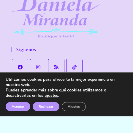
Síguenos
Utilizamos cookies para ofrecerte la mejor experiencia en
nuestra web.
Puedes aprender más sobre qué cookies utilizamos o
desactivarlas en los
ajustes
.
Aviso Legal
Política de Privacidad
Política de cookies
Política de Envío y devoluciones
Accesibilidad
Aceptar
Rechazar
Ajustes
© Copyright
Daniela Miranda Boutique Infantil
. Todos los derechos
reservados.