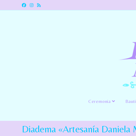
Ceremonia
Baut
Diadema «Artesanía Daniela 