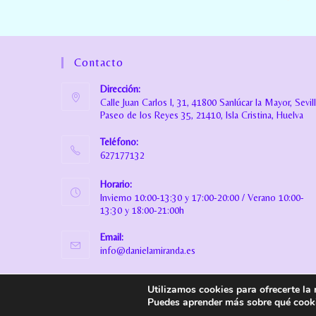
Contacto
Dirección:
Calle Juan Carlos I, 31, 41800 Sanlúcar la Mayor, Sevil
Paseo de los Reyes 35, 21410, Isla Cristina, Huelva
Teléfono:
627177132
Horario:
Invierno 10:00-13:30 y 17:00-20:00 / Verano 10:00-
13:30 y 18:00-21:00h
Email:
info@danielamiranda.es
Utilizamos cookies para ofrecerte la
© Copyright
Daniela Miranda Boutique Infantil
. Todos los derech
Puedes aprender más sobre qué cooki