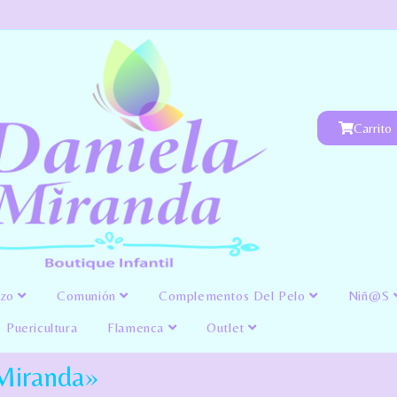
Carrito
izo
Comunión
Complementos Del Pelo
Niñ@s
Puericultura
Flamenca
Outlet
Miranda»