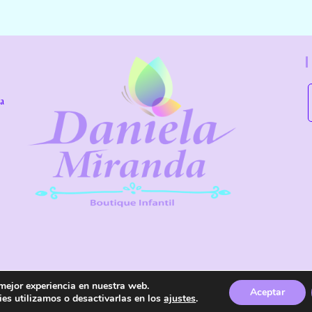
la
 mejor experiencia en nuestra web.
os reservados.
Aviso Legal
Política de Privacidad
Aceptar
Accesibilidad
es utilizamos o desactivarlas en los
ajustes
.