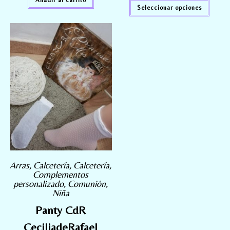
Añadir al carrito
Seleccionar opciones
Arras
,
Calcetería
,
Calcetería
,
Complementos
personalizado
,
Comunión
,
Niña
Panty CdR
CeciliadeRafael