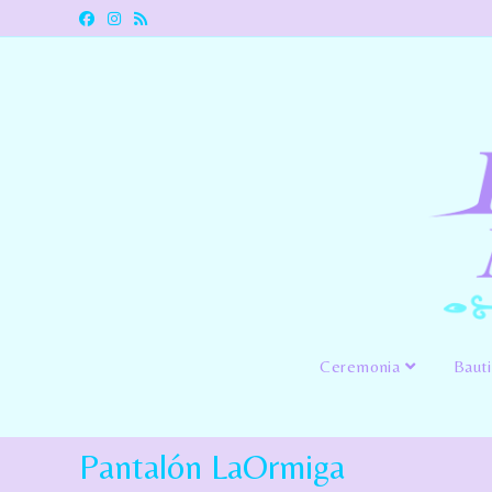
Ceremonia
Baut
Pantalón LaOrmiga