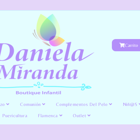
Carrito
izo
Comunión
Complementos Del Pelo
Niñ@s
Puericultura
Flamenca
Outlet