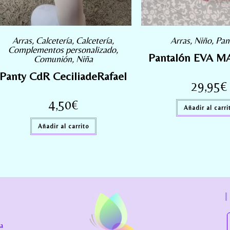
Arras
,
Calcetería
,
Calcetería
,
Arras
,
Niño
,
Pan
Complementos personalizado
,
Pantalón EVA M
Comunión
,
Niña
Panty CdR CeciliadeRafael
29,95
€
4,50
€
Añadir al carri
Añadir al carrito
la