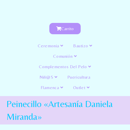
Carrito
Ceremonia
Bautizo
Comunión
Complementos Del Pelo
Niñ@s
Puericultura
Flamenca
Outlet
Peinecillo «Artesanía Daniela
Miranda»