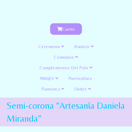
Carrito
Ceremonia
Bautizo
Comunión
Complementos Del Pelo
Niñ@s
Puericultura
Flamenca
Outlet
Semi-corona “Artesanía Daniela
Miranda”