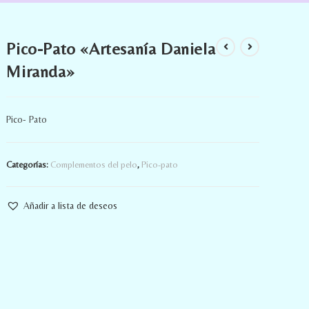
Pico-Pato «Artesanía Daniela
Miranda»
Pico- Pato
Categorías:
Complementos del pelo
,
Pico-pato
Añadir a lista de deseos