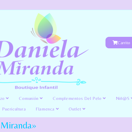
Carrito
izo
Comunión
Complementos Del Pelo
Niñ@s
Puericultura
Flamenca
Outlet
a Miranda»