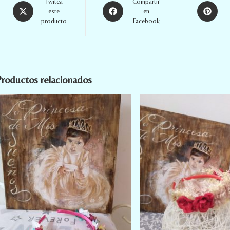
Twitea
Compartir
este
en
producto
Facebook
roductos relacionados